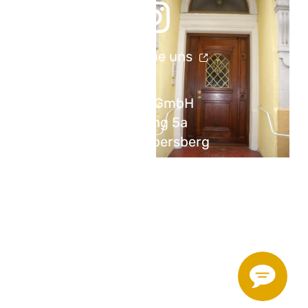
Folgen Sie uns
Soyer GmbH
Rinding 5a
85560 Ebersberg
+49 8092 2563-40
info@soyer-holzbau.de
Impressum
Datenschutz
AGB